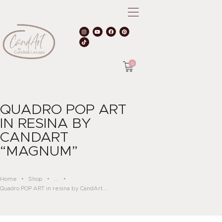
0
HOME
QUADRO POP ART
IN RESINA BY
CHI SONO
CANDART
ACADEMY
“MAGNUM”
SHOP
AREA RISERVATA
CONTATTI
Home
Shop
...
Quadro POP ART in resina by CandArt...