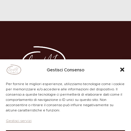
Gestisci Consenso
Per fornire le migliori esperienze, utilizziamo tecnologie come i cookie
per memorizzare e/o accedere alle informazioni del dispositivo. Il
consenso a queste tecnologie ci permetterà di elaborare dati come il
comportamento di navigazione o ID unici su questo sito. Non
ACADEMY
PRIVACY POLICY
acconsentire o ritirare il consenso può influire negativamente su
alcune caratteristiche e funzioni.
Gestisci servizi