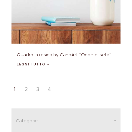
Quadro in resina by CandArt “Onde di seta”
LEGGI TUTTO
1
2
3
4
Categorie