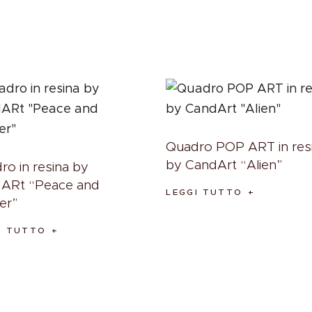
Quadro POP ART in res
by CandArt “Alien”
ro in resina by
ARt “Peace and
LEGGI TUTTO
er”
I TUTTO