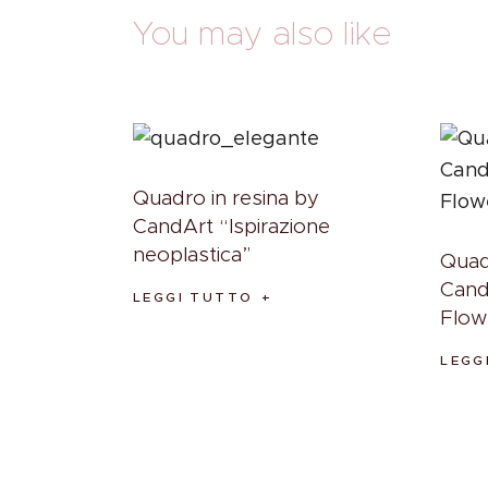
You may also like
Quadro in resina by
CandArt “Ispirazione
neoplastica”
Quad
Cand
LEGGI TUTTO
Flow
LEGG