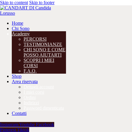
Skip to content
Skip to footer
Home
Chi Sono
Academy
PERCORSI
TESTIMONIANZE
CHI SONO E COME
POSSO AIUTARTI
SCOPRI I MIEI
CORSI
F.A.Q.
Shop
Area riservata
Dettagli account
I miei corsi
Ordini
Indirizzi
Password dimenticata
Contatti
Instagram
Youtube
Facebook
Pinterest
Tiktok