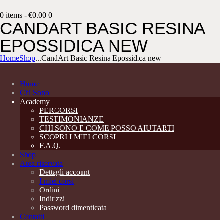
0 items
-
€0.00
0
CANDART BASIC RESINA
EPOSSIDICA NEW
Home
Shop
...
CandArt Basic Resina Epossidica new
Home
Chi Sono
Academy
PERCORSI
TESTIMONIANZE
CHI SONO E COME POSSO AIUTARTI
SCOPRI I MIEI CORSI
F.A.Q.
Shop
Area riservata
Dettagli account
I miei corsi
Ordini
Indirizzi
Password dimenticata
Contatti