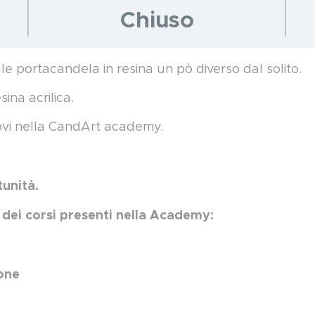
Chiuso
le portacandela in resina un pò diverso dal solito.
ina acrilica.
trovi nella CandArt academy.
tunità.
co dei corsi presenti nella Academy:
one