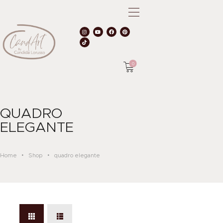
0
HOME
QUADRO
CHI SONO
ELEGANTE
ACADEMY
SHOP
Home
Shop
quadro elegante
AREA RISERVATA
CONTATTI