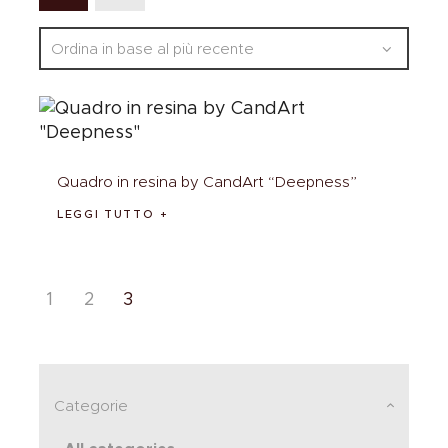
Quadro in resina by CandArt “Deepness”
LEGGI TUTTO
1
2
3
Categorie