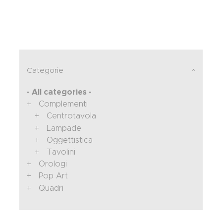
Categorie
- All categories -
Complementi
Centrotavola
Lampade
Oggettistica
Tavolini
Orologi
Pop Art
Quadri