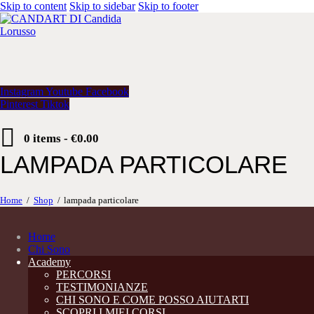
Skip to content
Skip to sidebar
Skip to footer
Instagram
Youtube
Facebook
Pinterest
Tiktok
0 items
-
€0.00
LAMPADA PARTICOLARE
Home
Shop
lampada particolare
Home
Chi Sono
Academy
PERCORSI
TESTIMONIANZE
CHI SONO E COME POSSO AIUTARTI
SCOPRI I MIEI CORSI