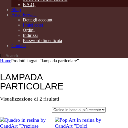
F.A.Q.
Shop
Area riservata
Dettagli account
I miei corsi
Ordini
Indirizzi
Password dimenticata
Contatti
Home
Prodotti taggati “lampada particolare”
LAMPADA
PARTICOLARE
Ordina
Visualizzazione di 2 risultati
in
base
al
più