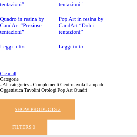
recente
Quadro in resina by
Pop Art in resina by
CandArt “Preziose
CandArt “Dolci
tentazioni”
tentazioni”
Leggi tutto
Leggi tutto
Clear all
Categorie
- All categories -
Complementi
Centrotavola
Lampade
Oggettistica
Tavolini
Orologi
Pop Art
Quadri
SHOW PRODUCTS
2
FILTERS
0