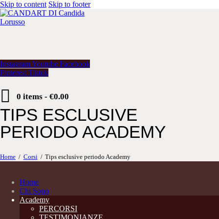
Skip to content
Skip to footer
Instagram
Youtube
Facebook
Pinterest
Tiktok
0 items
-
€0.00
TIPS ESCLUSIVE
PERIODO ACADEMY
Home
Corsi
Tips esclusive periodo Academy
Home
Chi Sono
Academy
PERCORSI
TESTIMONIANZE