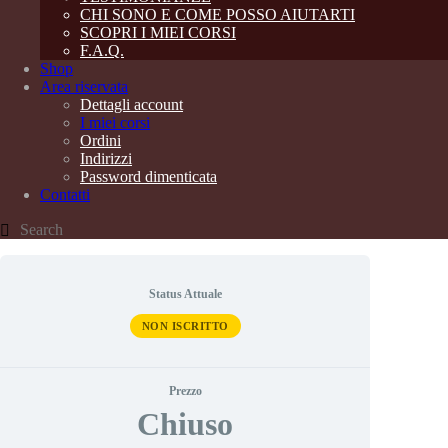
CHI SONO E COME POSSO AIUTARTI
SCOPRI I MIEI CORSI
F.A.Q.
Shop
Area riservata
Dettagli account
I miei corsi
Ordini
Indirizzi
Password dimenticata
Contatti
Status Attuale
NON ISCRITTO
Prezzo
Chiuso