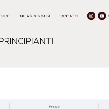
HOME
CHI SONO
SHOP
AREA RISERVATA
CONTATTI
ACADEMY
SHOP
PRINCIPIANTI
AREA RISERVATA
CONTATTI
Prezzo