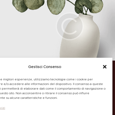
Gestisci Consenso
le migliori esperienze, utilizziamo tecnologie come i cookie per
 e/o accedere alle informazioni del dispositivo. Il consenso a queste
ci permetterà di elaborare dati come il comportamento di navigazione o
Copyright © by
questo sito. Non acconsentire o ritirare il consenso può influire
CANDART di Candida Lorusso
te su alcune caratteristiche e funzioni.
Nichelino (Torino)
vizi
P. IVA 12888270019.
Tutti i diritti sono riservati.