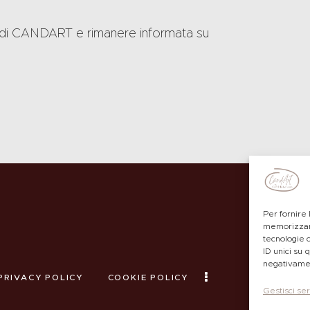
ter di CANDART e rimanere informata su
Per fornire 
memorizzare
tecnologie 
ID unici su 
negativamen
PRIVACY POLICY
COOKIE POLICY
Gestisci ser