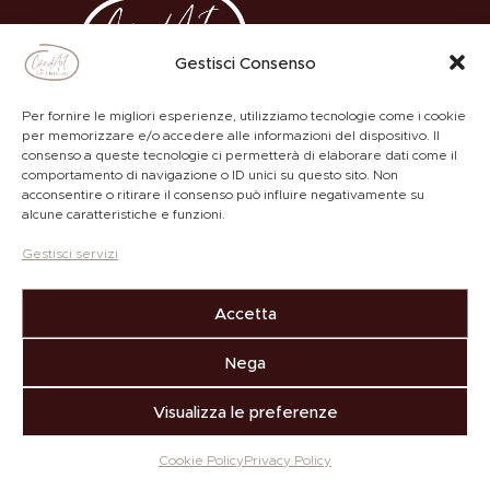
Gestisci Consenso
Per fornire le migliori esperienze, utilizziamo tecnologie come i cookie
per memorizzare e/o accedere alle informazioni del dispositivo. Il
consenso a queste tecnologie ci permetterà di elaborare dati come il
comportamento di navigazione o ID unici su questo sito. Non
ACADEMY
PRIVACY POLICY
acconsentire o ritirare il consenso può influire negativamente su
alcune caratteristiche e funzioni.
Gestisci servizi
Copyright © by
Accetta
CANDART di Candida Lorusso
Nichelino (Torino)
Nega
P. IVA 12888270019.
Tutti i diritti sono riservati.
Visualizza le preferenze
Cookie Policy
Privacy Policy